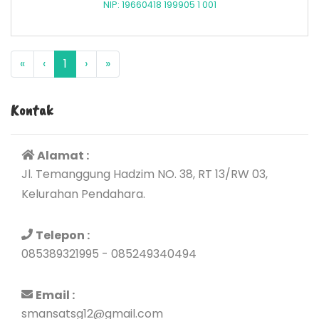
NIP: 19660418 199905 1 001
«
‹
1
›
»
Kontak
Alamat :
Jl. Temanggung Hadzim NO. 38, RT 13/RW 03,
Kelurahan Pendahara.
Telepon :
085389321995 - 085249340494
Email :
smansatsg12@gmail.com