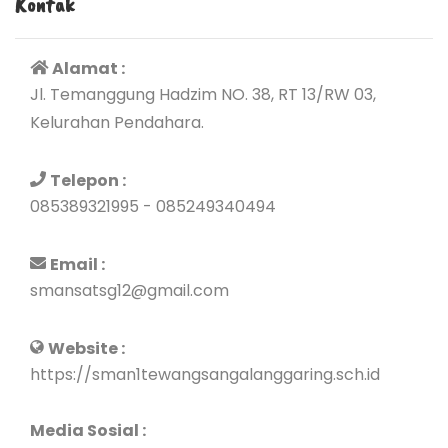
Kontak
Alamat :
Jl. Temanggung Hadzim NO. 38, RT 13/RW 03,
Kelurahan Pendahara.
Telepon :
085389321995 - 085249340494
Email :
smansatsg12@gmail.com
Website :
https://sman1tewangsangalanggaring.sch.id
Media Sosial :