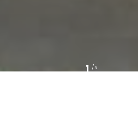
1
/
5