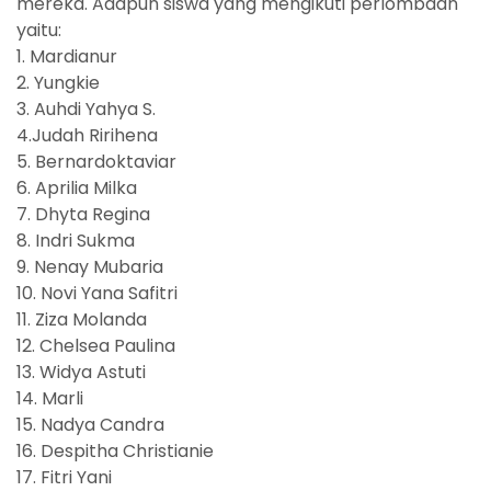
mereka. Adapun siswa yang mengikuti perlombaan
yaitu:
1. Mardianur
2. Yungkie
3. Auhdi Yahya S.
4.Judah Ririhena
5. Bernardoktaviar
6. Aprilia Milka
7. Dhyta Regina
8. Indri Sukma
9. Nenay Mubaria
10. Novi Yana Safitri
11. Ziza Molanda
12. Chelsea Paulina
13. Widya Astuti
14. Marli
15. Nadya Candra
16. Despitha Christianie
17. Fitri Yani