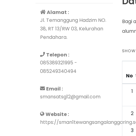
Da
Alamat :
Jl. Temanggung Hadzim NO.
Bagi 
38, RT 13/RW 03, Kelurahan
alum
Pendahara.
SHO
Telepon :
085389321995 -
085249340494
No
Email :
1
smansatsg12@gmail.com
2
Website :
https://sman1tewangsangalanggaring.sc
3