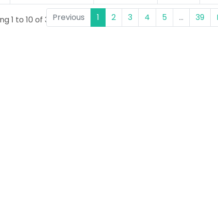
Previous
1
2
3
4
5
…
39
g 1 to 10 of 388 entries