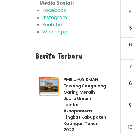
Media Sosial :
Facebook
4
Instagram
Youtube
5
Whatsapp
6
Berita Terbaru
7
PMR U-08 SMAN 1
8
Tewang Sangalang
Garing Meraih
Juara Umum
Lomba
9
Aksapamera
Tingkat Kabupaten
Katingan Tahun
10
2023