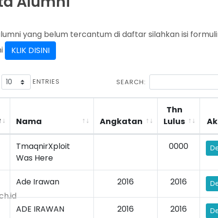
ta Alumni
alumni yang belum tercantum di daftar silahkan isi formuli
ni
KLIK DISINI
W
ENTRIES
SEARCH:
Thn
Nama
Angkatan
Lulus
Ak
TmaqnirXploit
0000
De
Was Here
Ade Irawan
2016
2016
De
h.id
ADE IRAWAN
2016
2016
De