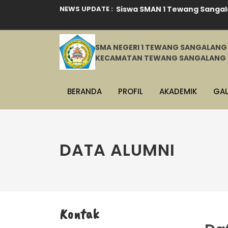
NEWS UPDATE :
Siswa SMAN 1 Tewang Sangal
Workshop Projek Penguatan Pr
SMA NEGERI 1 TEWANG SANGALANG
SISWA-SISWI SMAN 1 TEWANG
KECAMATAN TEWANG SANGALANG 
SELEKSI PASKIBRA TINGKAT K
BERANDA
PROFIL
AKADEMIK
GAL
MASA PENGENALAN LINGKUNGA
DAFTAR ULANG PPDB SMAN 1 
PENGUMUMAN PPDB CALON PES
DATA ALUMNI
PENERIMAAN PESERTA DIDIK B
PELAKSANAAN PENILAIAN AKHIR
PMR U-08 SMAN 1 Tewang San
Kontak