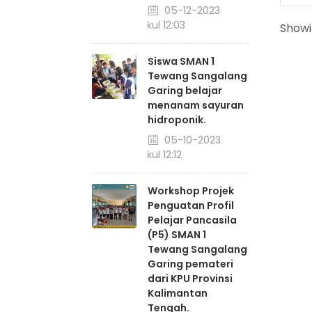
05-12-2023
pukul 12:03
Showin
Siswa SMAN 1
Tewang Sangalang
Garing belajar
menanam sayuran
hidroponik.
05-10-2023
pukul 12:12
Workshop Projek
Penguatan Profil
Pelajar Pancasila
(P5) SMAN 1
Tewang Sangalang
Garing pemateri
dari KPU Provinsi
Kalimantan
Tengah.