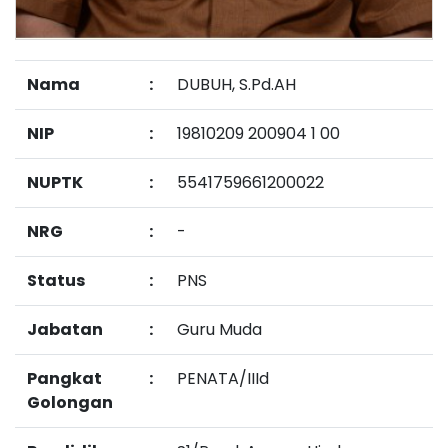
Nama
:
DUBUH, S.Pd.AH
NIP
:
19810209 200904 1 00
NUPTK
:
5541759661200022
NRG
:
-
Status
:
PNS
Jabatan
:
Guru Muda
Pangkat
:
PENATA/IIId
Golongan