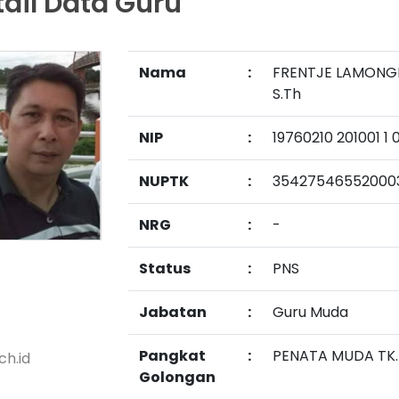
tail Data Guru
Nama
:
FRENTJE LAMONG
S.Th
NIP
:
19760210 201001 1 
NUPTK
:
35427546552000
NRG
:
-
Status
:
PNS
Jabatan
:
Guru Muda
Pangkat
:
PENATA MUDA TK.I/
h.id
Golongan