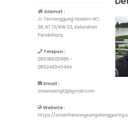
De
Alamat :
Jl. Temanggung Hadzim NO.
38, RT 13/RW 03, Kelurahan
Pendahara.
Telepon :
085389321995 -
085249340494
Email :
smansatsg12@gmail.com
Website :
https://sman1tewangsangalanggaring.sc