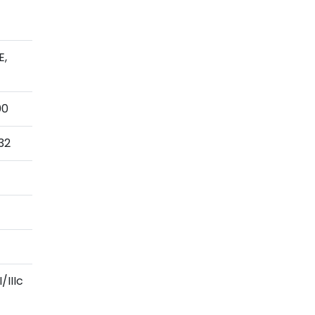
E,
00
32
IIIc