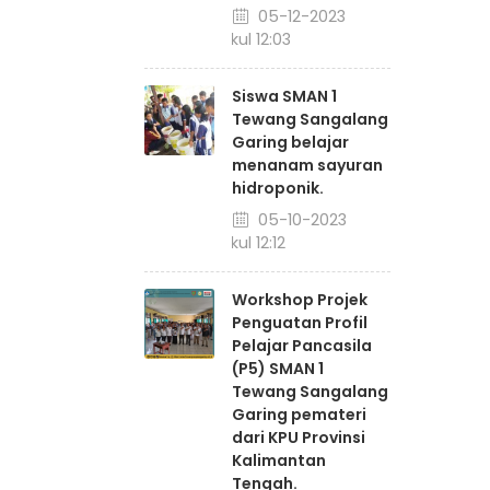
05-12-2023
pukul 12:03
Siswa SMAN 1
Tewang Sangalang
Garing belajar
menanam sayuran
hidroponik.
05-10-2023
pukul 12:12
Workshop Projek
Penguatan Profil
Pelajar Pancasila
(P5) SMAN 1
Tewang Sangalang
Garing pemateri
dari KPU Provinsi
Kalimantan
Tengah.